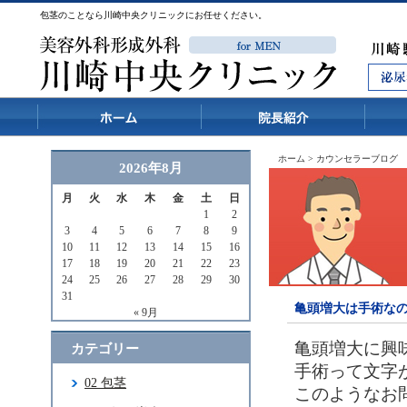
包茎のことなら川崎中央クリニックにお任せください。
ホーム
>
カウンセラーブログ
2026年8月
月
火
水
木
金
土
日
1
2
3
4
5
6
7
8
9
10
11
12
13
14
15
16
17
18
19
20
21
22
23
24
25
26
27
28
29
30
31
亀頭増大は手術な
« 9月
亀頭増大に興
カテゴリー
手術って文字
02 包茎
このようなお