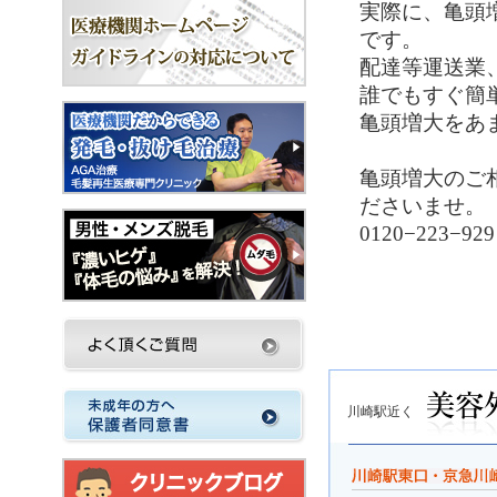
実際に、亀頭
です。
配達等運送業
誰でもすぐ簡
亀頭増大をあ
亀頭増大のご
ださいませ。
0120−223−929
川崎駅近く