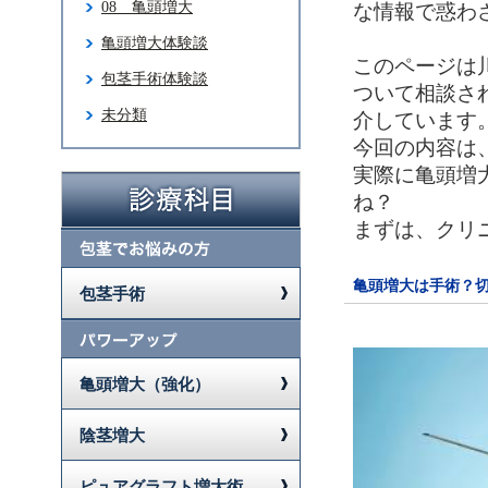
08 亀頭増大
な情報で惑わ
亀頭増大体験談
このページは
包茎手術体験談
ついて相談さ
未分類
介しています
今回の内容は
実際に亀頭増
ね？
まずは、クリ
亀頭増大は手術？
包茎手術
亀頭増大（強化）
陰茎増大
ピュアグラフト増大術