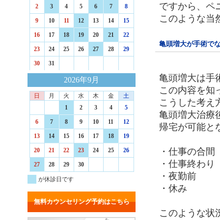
ですから、ペ
2
3
4
5
6
7
8
このような当
9
10
11
12
13
14
15
16
17
18
19
20
21
22
亀頭増大が手術で
23
24
25
26
27
28
29
30
31
亀頭増大は手
2026年9月
この内容を知
日
月
火
水
木
金
土
こうした考え
1
2
3
4
5
亀頭増大治療
6
7
8
9
10
11
12
帰宅が可能と
13
14
15
16
17
18
19
・仕事の合間
20
21
22
23
24
25
26
・仕事終わり
27
28
29
30
・夜勤前
が休診日です
・休み
無料カウンセリング予約はこちら
このような状