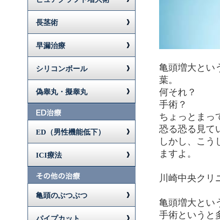
長茎術
早漏治療
亀頭増大とい
シリコンボール
葉。
何それ？
偽睾丸・擬睾丸
手術？
ちょっとまっ
恐る恐る見て
ED（男性機能低下）
しかし、こう
ますよ。
ICI療法
川崎中央クリ
亀頭のぶつぶつ
亀頭増大とい
手術というと
パイプカット