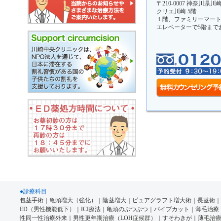
〒210-0007 神奈川県
クリエ川崎 5階
１階、ファミリーマー
エレベーターで5階まで
●診療科目
包茎手術
｜
亀頭増大（強化）
｜
陰茎増大
｜
ピュアグラフト増大術
｜
長茎術
｜
ED（男性機能低下）
｜
ICI療法
｜
亀頭のぶつぶつ
｜
パイプカット
｜
薄毛治療
性同一性治療外来
｜
男性更年期治療（LOH症候群）
｜
すそわきが
｜
薄毛治療