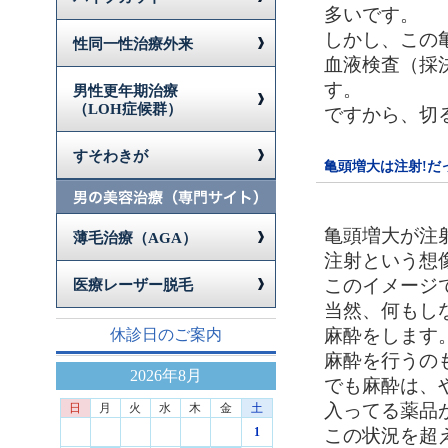
多いです。
しかし、この
性同一性治療外来
血液検査（採
す。
男性更年期治療
（LOH症候群）
ですから、切
すそわきが
亀頭増大は注射!だ
亀頭増大が注
薄毛治療（AGA）
注射という想
このイメージ
医療レーザー脱毛
当然、何もし
麻酔をします
休診日のご案内
麻酔を行うの
2026年8月
でも麻酔は、
入ってる薬品
日
月
火
水
木
金
土
この状況を超
1