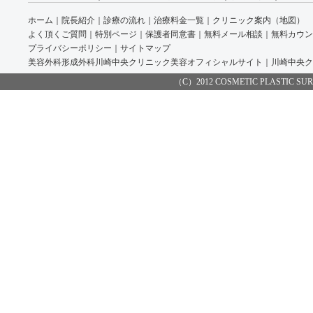
ホーム
｜
院長紹介
｜
診療の流れ
｜
治療料金一覧
｜
クリニック案内（地図）
よく頂くご質問
｜
特別ページ
｜
保護者同意書
｜
無料メール相談
｜
無料カウン
プライバシーポリシー
｜
サイトマップ
美容外科形成外科川崎中央クリニック美容オフィシャルサイト
｜
川崎中央ク
（C）2012 COSMETIC PLASTIC SURGE