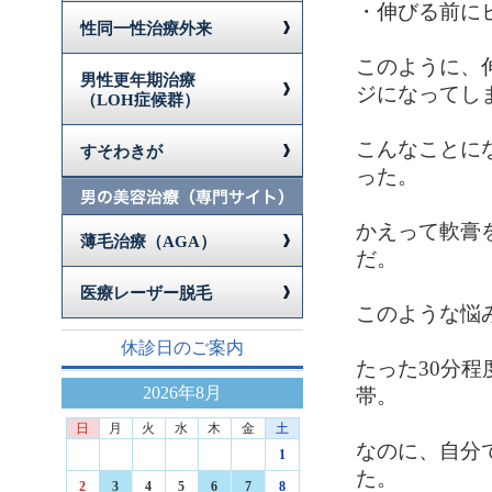
・伸びる前に
性同一性治療外来
このように、
男性更年期治療
ジになってし
（LOH症候群）
こんなことに
すそわきが
った。
かえって軟膏
薄毛治療（AGA）
だ。
医療レーザー脱毛
このような悩
休診日のご案内
たった30分
2026年8月
帯。
日
月
火
水
木
金
土
なのに、自分
1
た。
2
3
4
5
6
7
8