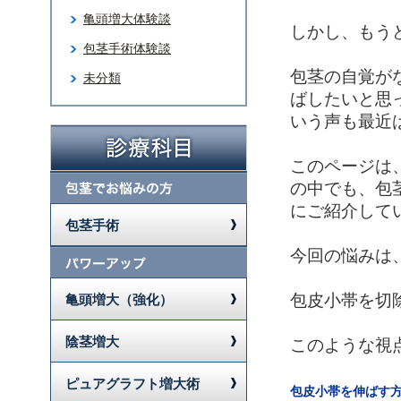
亀頭増大体験談
しかし、もう
包茎手術体験談
包茎の自覚が
未分類
ばしたいと思
いう声も最近
このページは
の中でも、包
にご紹介して
包茎手術
今回の悩みは
包皮小帯を切
亀頭増大（強化）
陰茎増大
このような視
ピュアグラフト増大術
包皮小帯を伸ばす