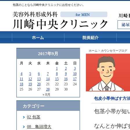
包茎のことなら川崎中央クリニックにお任せください。
ホーム
>
カウンセラーブログ
2017年9月
月
火
水
木
金
土
日
1
2
3
4
5
6
7
8
9
10
11
12
13
14
15
16
17
18
19
20
21
22
23
24
25
26
27
28
29
30
« 8月
包皮小帯伸ばす方
カテゴリー
包茎小帯が短
02 包茎
なんとか伸ば
08 亀頭増大