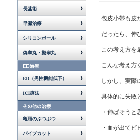
長茎術
包皮小帯も皮
早漏治療
だったら、伸
シリコンボール
この考え方を
偽睾丸・擬睾丸
こんな考え方
ED（男性機能低下）
しかし、実際
ICI療法
具体的に失敗
・伸ばそうと
亀頭のぶつぶつ
・血が出てビ
パイプカット