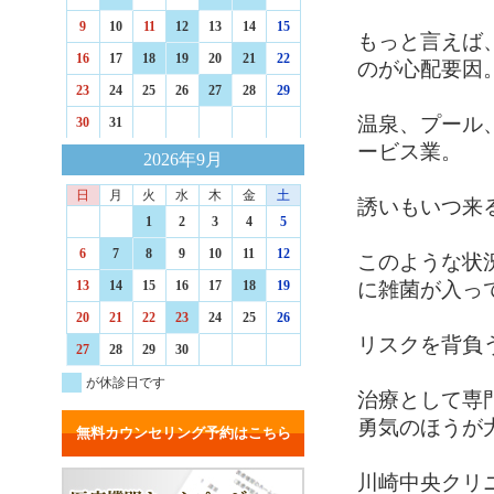
9
10
11
12
13
14
15
もっと言えば
16
17
18
19
20
21
22
のが心配要因
23
24
25
26
27
28
29
温泉、プール
30
31
ービス業。
2026年9月
日
月
火
水
木
金
土
誘いもいつ来
1
2
3
4
5
6
7
8
9
10
11
12
このような状
に雑菌が入っ
13
14
15
16
17
18
19
20
21
22
23
24
25
26
リスクを背負
27
28
29
30
が休診日です
治療として専
勇気のほうが
無料カウンセリング予約はこちら
川崎中央クリ