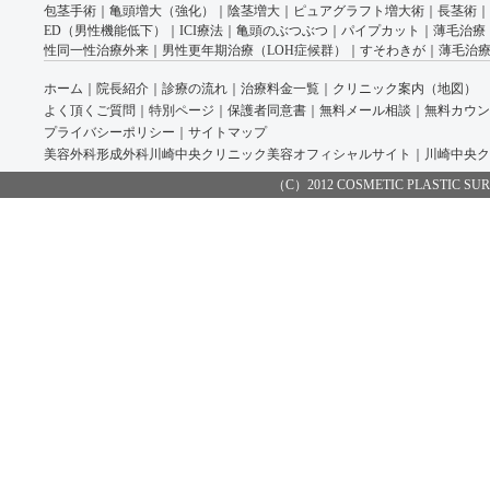
包茎手術
｜
亀頭増大（強化）
｜
陰茎増大
｜
ピュアグラフト増大術
｜
長茎術
｜
ED（男性機能低下）
｜
ICI療法
｜
亀頭のぶつぶつ
｜
パイプカット
｜
薄毛治療
性同一性治療外来
｜
男性更年期治療（LOH症候群）
｜
すそわきが
｜
薄毛治療
ホーム
｜
院長紹介
｜
診療の流れ
｜
治療料金一覧
｜
クリニック案内（地図）
よく頂くご質問
｜
特別ページ
｜
保護者同意書
｜
無料メール相談
｜
無料カウン
プライバシーポリシー
｜
サイトマップ
美容外科形成外科川崎中央クリニック美容オフィシャルサイト
｜
川崎中央ク
（C）2012 COSMETIC PLASTIC SURGE